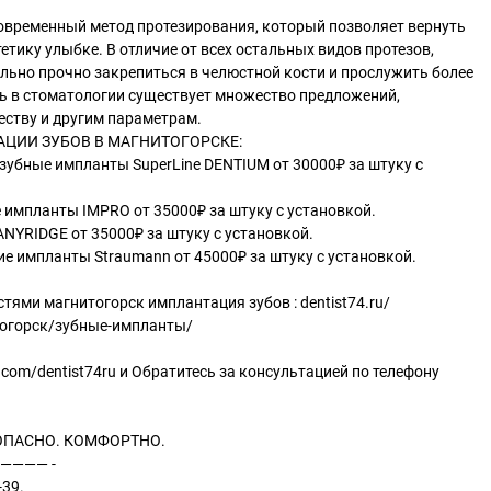
современный метод протезирования, который позволяет вернуть
етику улыбке. В отличие от всех остальных видов протезов,
льно прочно закрепиться в челюстной кости и прослужить более
нь в стоматологии существует множество предложений,
еству и другим параметрам.
ЦИИ ЗУБОВ В МАГНИТОГОРСКЕ:
зубные импланты SuperLine DENTIUM от 30000₽ за штуку с
 импланты IMPRO от 35000₽ за штуку с установкой.
NYRIDGE от 35000₽ за штуку с установкой.
е импланты Straumann от 45000₽ за штуку с установкой.
тями магнитогорск имплантация зубов : dentist74.ru/
тогорск/зубные-импланты/
vk.com/dentist74ru и Обратитесь за консультацией по телефону
ОПАСНО. КОМФОРТНО.
———— -
-39.