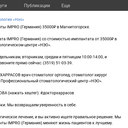
уги
Публикации
Eще
ология «Нэо»
нты IMPRO (Германия) 35000₽ в Магнитогорске.
та IMPRO (Германия) со стоимостью имплантата от 35000₽ в
логическом центре «НЭО».
дельникам, вторникам, средам и пятницам 10:00-14:00, и
звоните прямо сейчас: (3519) 51-03-39.
АРРАСОВ врач-стоматолог ортопед, стоматолог-хирург
а. Профессиональный стоматологический центр «НЭО».
А (нажать хештег): #докторхаррасов
ки. Мы возвращаем уверенность в себе.
ическое лечение, и вы активно ищете правильное решение. Мы
нты IMPRO (Германия) меняют жизнь пациентов к лучшему.