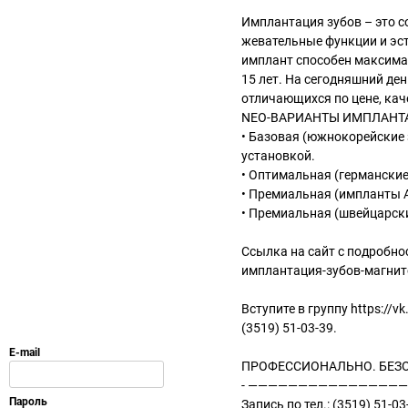
Имплантация зубов – это 
жевательные функции и эст
имплант способен максима
15 лет. На сегодняшний де
отличающихся по цене, кач
NEO-ВАРИАНТЫ ИМПЛАНТА
• Базовая (южнокорейские 
установкой.
• Оптимальная (германские
• Премиальная (импланты A
• Премиальная (швейцарски
Ссылка на сайт с подробнос
имплантация-зубов-магни
Вступите в группу https://
(3519) 51-03-39.
ПРОФЕССИОНАЛЬНО. БЕЗ
- ————————————————
Запись по тел.: (3519) 51-03