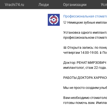
Vrachi74.ru
Люди
Организации
Усл
Профессиональная стомат
🦷 Немецкие зубные импла
Установка одного импланта
профессиональном стомато
📅 Открыта запись: по поне
четвергам 14:00-19:00.📱По
Доктор: РЕНАТ МИРЗОВИЧ Х
имплантолог, стаж 22 год
РАБОТЫ ДОКТОРА ХАРРАСОВ
Мы не просто создаем улыб
Вам необходимо стоматолог
готовы помочь вам. Импла