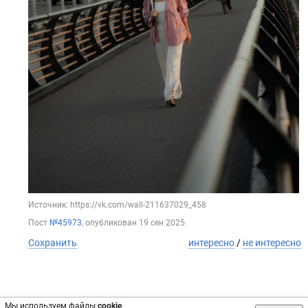
Источник: https://vk.com/wall-211637029_458
Пост
№45973
, опубликован
19 сен 2025
Сохранить
интересно
/
не интересно
Мы используем файлы
cookie
.