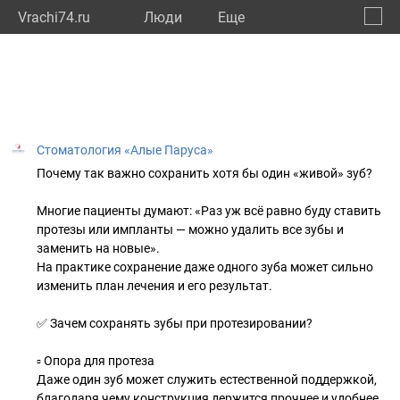
Vrachi74.ru
Люди
Eще
🔔
Челяб
🔍
Стоматология «Алые Паруса»
Почему так важно сохранить хотя бы один «живой» зуб?
Многие пациенты думают: «Раз уж всё равно буду ставить
протезы или импланты — можно удалить все зубы и
заменить на новые».
На практике сохранение даже одного зуба может сильно
изменить план лечения и его результат.
✅ Зачем сохранять зубы при протезировании?
▫️ Опора для протеза
Даже один зуб может служить естественной поддержкой,
благодаря чему конструкция держится прочнее и удобнее.