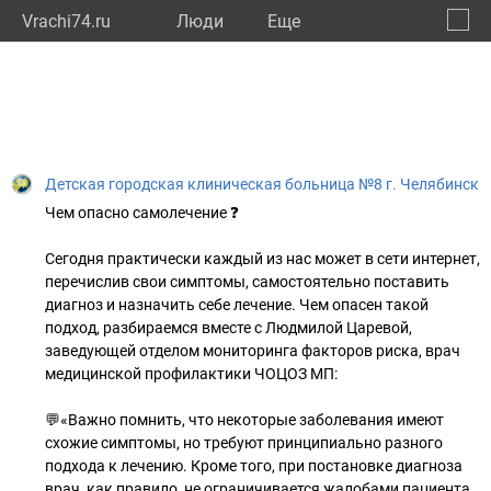
Vrachi74.ru
Люди
Eще
🔔
Челяб
🔍
Детская городская клиническая больница №8 г. Челябинск
Чем опасно самолечение ❓
Сегодня практически каждый из нас может в сети интернет,
перечислив свои симптомы, самостоятельно поставить
диагноз и назначить себе лечение. Чем опасен такой
подход, разбираемся вместе с Людмилой Царевой,
заведующей отделом мониторинга факторов риска, врач
медицинской профилактики ЧОЦОЗ МП:
💬«Важно помнить, что некоторые заболевания имеют
схожие симптомы, но требуют принципиально разного
подхода к лечению. Кроме того, при постановке диагноза
врач, как правило, не ограничивается жалобами пациента,