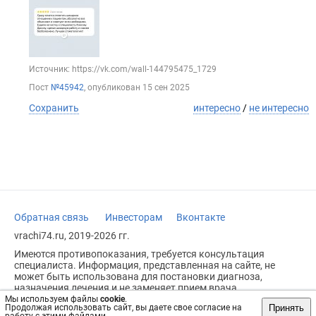
Источник: https://vk.com/wall-144795475_1729
Пост
№45942
, опубликован
15 сен 2025
Сохранить
интересно
/
не интересно
Обратная связь
Инвесторам
Вконтакте
vrachi74.ru, 2019-2026 гг.
Имеются противопоказания, требуется консультация
специалиста. Информация, представленная на сайте, не
может быть использована для постановки диагноза,
назначения лечения и не заменяет прием врача.
Мы используем файлы
cookie
.
Возрастное ограничение: 18+
Принять
Продолжая использовать сайт, вы даете свое согласие на