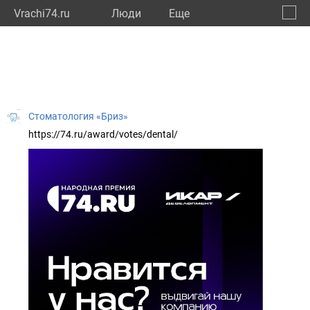
Vrachi74.ru
Люди
Eще
🔔
Челяб
🔍
Стоматология «Бриз»
https://74.ru/award/votes/dental/