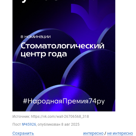
Источник: https://vk.com/wall-26706568_318
Пост
№45926
, опубликован
8 авг 2025
Сохранить
интересно
/
не интересно