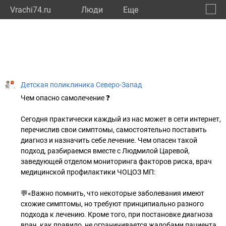
Vrachi74.ru
Люди
Eще
🔔
Челяб
🔍
Детская поликлиника Северо-Запад
Чем опасно самолечение ❓
Сегодня практически каждый из нас может в сети интернет,
перечислив свои симптомы, самостоятельно поставить
диагноз и назначить себе лечение. Чем опасен такой
подход, разбираемся вместе с Людмилой Царевой,
заведующей отделом мониторинга факторов риска, врач
медицинской профилактики ЧОЦОЗ МП:
💬«Важно помнить, что некоторые заболевания имеют
схожие симптомы, но требуют принципиально разного
подхода к лечению. Кроме того, при постановке диагноза
врач, как правило, не ограничивается жалобами пациента,