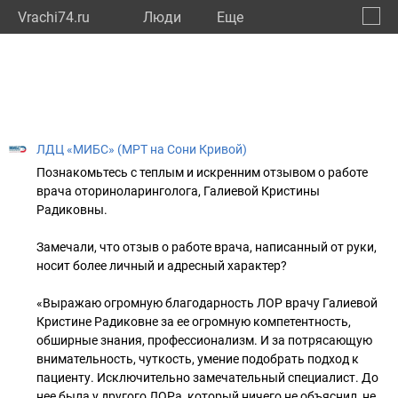
Vrachi74.ru
Люди
Eще
🔔
Челяб
🔍
ЛДЦ «МИБС» (МРТ на Сони Кривой)
Познакомьтесь с теплым и искренним отзывом о работе
врача оториноларинголога, Галиевой Кристины
Радиковны.
Замечали, что отзыв о работе врача, написанный от руки,
носит более личный и адресный характер?
«Выражаю огромную благодарность ЛОР врачу Галиевой
Кристине Радиковне за ее огромную компетентность,
обширные знания, профессионализм. И за потрясающую
внимательность, чуткость, умение подобрать подход к
пациенту. Исключительно замечательный специалист. До
нее была у другого ЛОРа, который ничего не объяснил, не