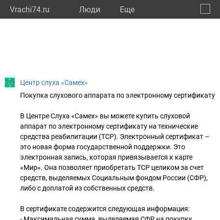
Vrachi74.ru
Люди
Eще
🔔
Челяб
🔍
Центр слуха «Самех»
Покупка слухового аппарата по электронному сертификату
В Центре Слуха «Самех» вы можете купить слуховой
аппарат по электронному сертификату на технические
средства реабилитации (ТСР). Электронный сертификат –
это новая форма государственной поддержки. Это
электронная запись, которая привязывается к карте
«Мир». Она позволяет приобретать ТСР целиком за счет
средств, выделяемых Социальным фондом России (СФР),
либо с доплатой из собственных средств.
В сертификате содержится следующая информация:
- Максимальная сумма, выделяемая СФР на покупку