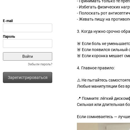
- Принимать только те преп
- Избегать физических наг
- Полоскать рот антисепти
- Жевать пищу на противо
3. Когда нужно срочно обр
🚨 Если боль не уменьшаетс
🚨 Если появился сильный 
🚨 Если коронка мешает с
Забыли пароль?
4. Главное правило:
Зарегистрироваться
⚠️ Не пытайтесь самостоят
Любые манипуляции без вра
📍 Помните: лёгкий диском
Сильная или длительная бо
Если сомневаетесь — лучше