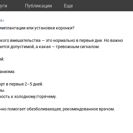
уги
Публикации
Eще
а»
 имплантации или установки коронки?
кого вмешательства — это нормально в первые дни. Но важно
ается допустимой, а какая — тревожным сигналом.
й:
анизма:
рт в первые 2–5 дней.
ны.
ность к холодному/горячему.
чно помогает обезболивающее, рекомендованное врачом.