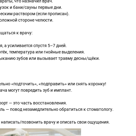
араты, что назначил врач.
рузок и бани/сауны первые дни.
ческим раствором (если прописан).
положной стороне челюсти.
ащаться к врачу:
я, а усиливается спустя 5–7 дней.
отёк, температура или гнойные выделения.
мыканию зубов или вызывает травму десны/щёки.
ельно «подточить», «подправить» или снять коронку!
ча могут повредить зуб и имплант.
форт — это часть восстановления.
ль — повод незамедлительно обратиться к стоматологу.
 написать/позвонить врачу и описать свои ощущения.