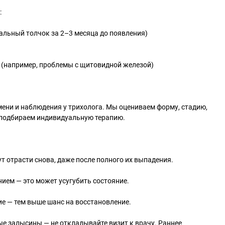
:
альный толчок за 2–3 месяца до появления)
(например, проблемы с щитовидной железой)
емени и наблюдения у трихолога. Мы оцениваем форму, стадию,
подбираем индивидуальную терапию.
ут отрасти снова, даже после полного их выпадения.
нием — это может усугубить состояние.
ие — тем выше шанс на восстановление.
ые залысины — не откладывайте визит к врачу. Раннее