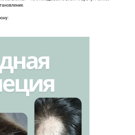
тановление.
ону: