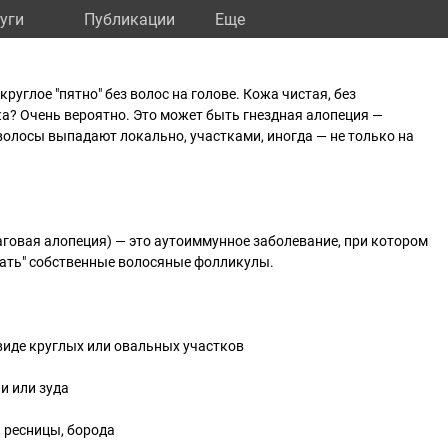
уги
Публикации
Eще
круглое "пятно" без волос на голове. Кожа чистая, без
ка? Очень вероятно. Это может быть гнездная алопеция —
волосы выпадают локально, участками, иногда — не только на
аговая алопеция) — это аутоиммунное заболевание, при котором
вать" собственные волосяные фолликулы.
виде круглых или овальных участков
и или зуда
 ресницы, борода