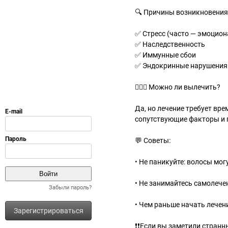
🔍 Причины возникновения
✅ Стресс (часто — эмоцион
✅ Наследственность
✅ Иммунные сбои
✅ Эндокринные нарушения 
🧑🏻‍⚕️ Можно ли вылечить?
Да, но лечение требует вр
сопутствующие факторы и 
💬 Советы:
• Не паникуйте: волосы мог
• Не занимайтесь самолече
Забыли пароль?
• Чем раньше начать лечен
Зарегистрироваться
❗❗Если вы заметили странн