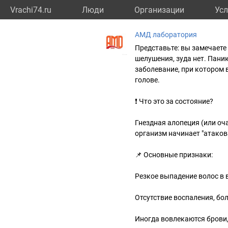
Vrachi74.ru
Люди
Организации
Усл
АМД лаборатория
Представьте: вы замечаете 
шелушения, зуда нет. Пани
заболевание, при котором 
голове.
❗ Что это за состояние?
Гнездная алопеция (или оч
организм начинает "атако
📌 Основные признаки:
Резкое выпадение волос в 
Отсутствие воспаления, бол
Иногда вовлекаются брови,