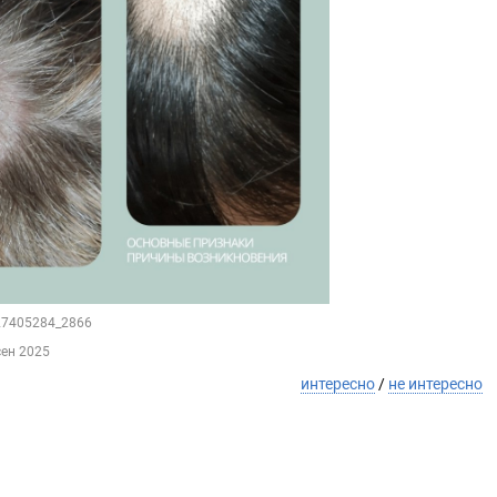
127405284_2866
сен 2025
интересно
/
не интересно