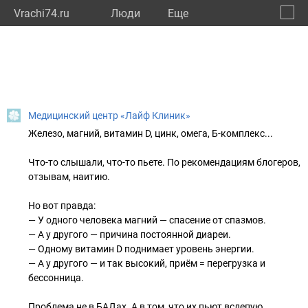
Vrachi74.ru
Люди
Eще
🔔
Челяб
🔍
Медицинский центр «Лайф Клиник»
Железо, магний, витамин D, цинк, омега, Б-комплекс...
Что-то слышали, что-то пьете. По рекомендациям блогеров,
отзывам, наитию. ⠀
Но вот правда:
— У одного человека магний — спасение от спазмов.
— А у другого — причина постоянной диареи.
— Одному витамин D поднимает уровень энергии.
— А у другого — и так высокий, приём = перегрузка и
бессонница.
Проблема не в БАДах. А в том, что их пьют вслепую.