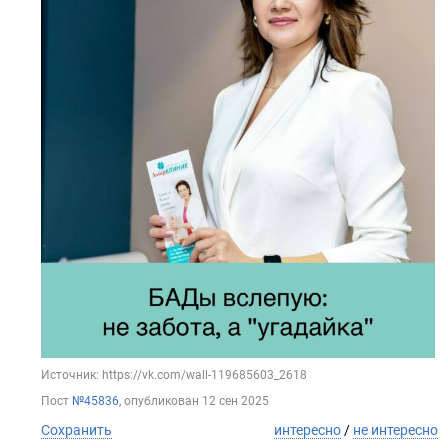
Источник: https://vk.com/wall-119685603_2618
Пост
№45836
, опубликован
12 сен 2025
Сохранить
интересно
/
не интересно