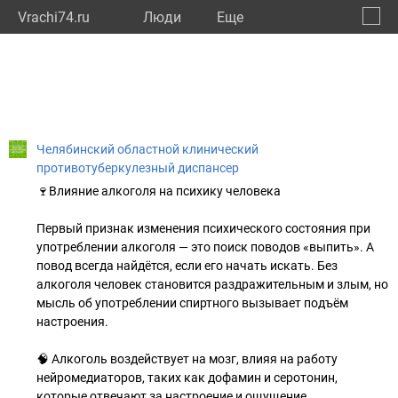
Vrachi74.ru
Люди
Eще
🔔
Челяб
🔍
Челябинский областной клинический
противотуберкулезный диспансер
🍷Влияние алкоголя на психику человека
Первый признак изменения психического состояния при
употреблении алкоголя — это поиск поводов «выпить». А
повод всегда найдётся, если его начать искать. Без
алкоголя человек становится раздражительным и злым, но
мысль об употреблении спиртного вызывает подъём
настроения.
🧠 Алкоголь воздействует на мозг, влияя на работу
нейромедиаторов, таких как дофамин и серотонин,
которые отвечают за настроение и ощущение