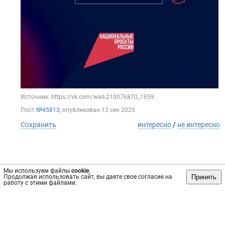
Источник: https://vk.com/wall-210076870_1859
Пост
№45813
, опубликован
13 сен 2025
Сохранить
интересно
/
не интересно
Мы используем файлы
cookie
.
Принять
Продолжая использовать сайт, вы даете свое согласие на
работу с этими файлами.
Обратная связь
Инвесторам
Вконтакте
vrachi74.ru, 2019-2026 гг.