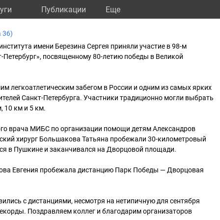
уги
Публикации
Eще
 36)
нститута имени Березина Сергея приняли участие в 98-м
-Петербург», посвященному 80-летию победы в Великой
м легкоатлетическим забегом в России и одним из самых ярких
ителей Санкт-Петербурга. Участники традиционно могли выбрать
, 10 км и 5 км.
ного врача МИБС по организации помощи детям Александров
тский хирург Большакова Татьяна пробежали 30-километровый
ся в Пушкине и заканчивался на Дворцовой площади.
ова Евгения пробежала дистанцию Парк Победы — Дворцовая
вились с дистанциями, несмотря на нетипичную для сентября
рекорды. Поздравляем коллег и благодарим организаторов