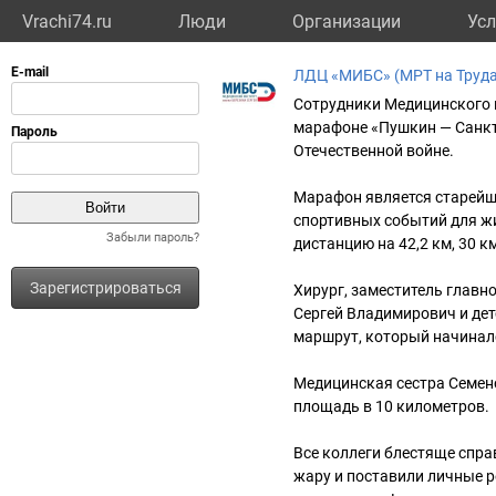
Vrachi74.ru
Люди
Организации
Усл
ЛДЦ «МИБС» (МРТ на Труда
Сотрудники Медицинского и
марафоне «Пушкин — Санкт
Отечественной войне.
Марафон является старейши
спортивных событий для ж
Забыли пароль?
дистанцию на 42,2 км, 30 км
Зарегистрироваться
Хирург, заместитель глав
Сергей Владимирович и де
маршрут, который начинал
Медицинская сестра Семен
площадь в 10 километров.
Все коллеги блестяще спра
жару и поставили личные 