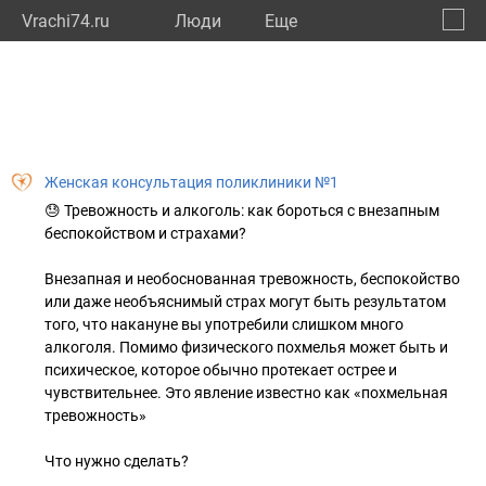
Vrachi74.ru
Люди
Eще
🔔
Челяб
🔍
Женская консультация поликлиники №1
😓 Тревожность и алкоголь: как бороться с внезапным
беспокойством и страхами?
Внезапная и необоснованная тревожность, беспокойство
или даже необъяснимый страх могут быть результатом
того, что накануне вы употребили слишком много
алкоголя. Помимо физического похмелья может быть и
психическое, которое обычно протекает острее и
чувствительнее. Это явление известно как «похмельная
тревожность»
Что нужно сделать?