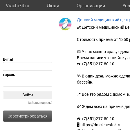
Vrachi74.ru
Люди
Организации
Усл
Детский медицинский цент
👶 Детский медицинский це
Стоимость приема от 1350 
📅 У нас можно сразу сдел
Время записи уточняйте у 
☎️ +7(351)217-80-10
🩺 В один день можно сдела
бассейн.
📍 Все это рядом с домом: 
Забыли пароль?
🌿 Ждем всех на прием в д
Зарегистрироваться
☎️ +7(351)217-80-10
🖥 https://dmclepestok.ru