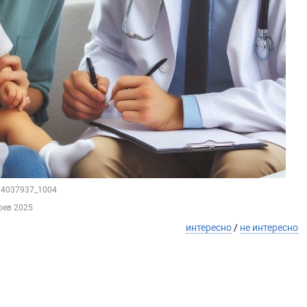
134037937_1004
фев 2025
интересно
/
не интересно