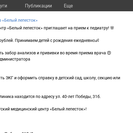
уги
Публикации
Eще
р «Белый лепесток»
нтр «Белый лепесток» приглашает на прием к педиатру! 🌸
рублей. Принимаем детей с рождения ежедневно👶
ать забор анализов и прививки во время приема врача 😍
администратора
ть ЭКГ и оформить справку в детский сад, школу, секцию или
клиника находится по адресу ул. 40-лет Победы, 31б.
етский медицинский центр «Белый лепесток»!