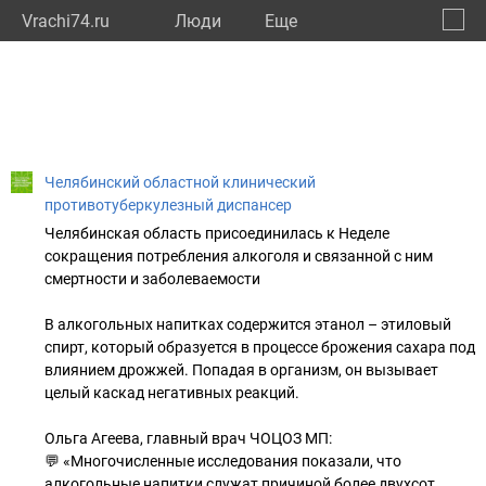
Vrachi74.ru
Люди
Eще
🔔
Челяб
🔍
Челябинский областной клинический
противотуберкулезный диспансер
Челябинская область присоединилась к Неделе
сокращения потребления алкоголя и связанной с ним
смертности и заболеваемости
В алкогольных напитках содержится этанол – этиловый
спирт, который образуется в процессе брожения сахара под
влиянием дрожжей. Попадая в организм, он вызывает
целый каскад негативных реакций.
Ольга Агеева, главный врач ЧОЦОЗ МП:
💬 «Многочисленные исследования показали, что
алкогольные напитки служат причиной более двухсот