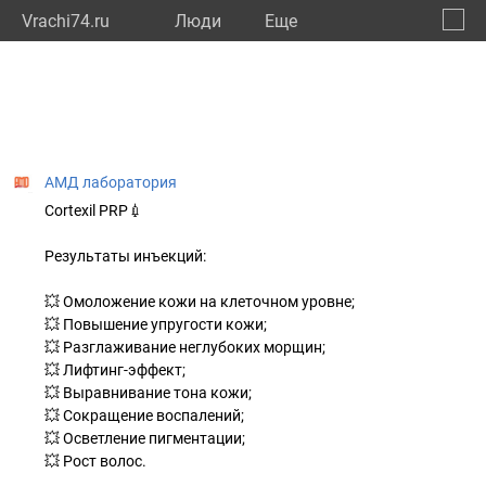
Vrachi74.ru
Люди
Eще
🔔
Челяб
🔍
АМД лаборатория
Cortexil PRP💉
Результаты инъекций:
💥 Омоложение кожи на клеточном уровне;
💥 Повышение упругости кожи;
💥 Разглаживание неглубоких морщин;
💥 Лифтинг-эффект;
💥 Выравнивание тона кожи;
💥 Сокращение воспалений;
💥 Осветление пигментации;
💥 Рост волос.