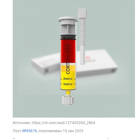
Источник: https://vk.com/wall-127405284_2864
Пост
№45676
, опубликован
10 сен 2025