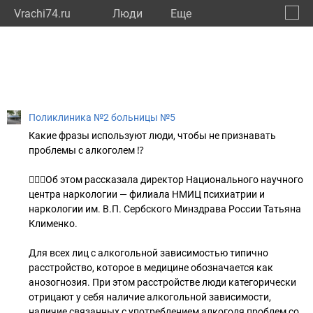
Vrachi74.ru
Люди
Eще
🔔
Челяб
🔍
Поликлиника №2 больницы №5
Какие фразы используют люди, чтобы не признавать
проблемы с алкоголем ⁉️
👩🏻‍⚕️Об этом рассказала директор Национального научного
центра наркологии — филиала НМИЦ психиатрии и
наркологии им. В.П. Сербского Минздрава России Татьяна
Клименко.
Для всех лиц с алкогольной зависимостью типично
расстройство, которое в медицине обозначается как
анозогнозия. При этом расстройстве люди категорически
отрицают у себя наличие алкогольной зависимости,
наличие связанных с употреблением алкоголя проблем со