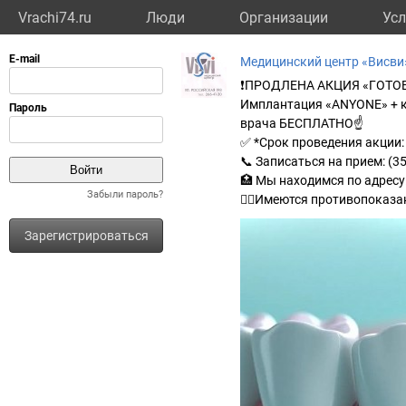
Vrachi74.ru
Люди
Организации
Усл
Медицинский центр «Висви
❗ПРОДЛЕНА АКЦИЯ «ГОТОВ
Имплантация «ANYONE» + ко
врача БЕСПЛАТНО☝
✅ *Срок проведения акции: 
📞 Записаться на прием: (3
🏥 Мы находимся по адресу:
Забыли пароль?
👩‍⚕Имеются противопоказа
Зарегистрироваться