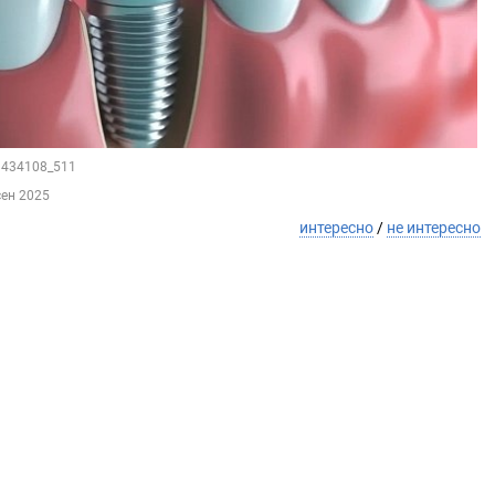
98434108_511
сен 2025
интересно
/
не интересно