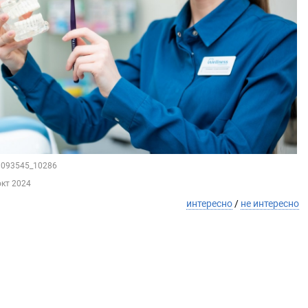
89093545_10286
окт 2024
интересно
/
не интересно