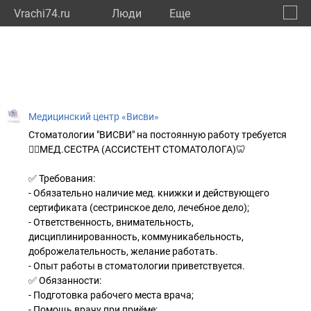
Vrachi74.ru
Люди
Eще
🔔
Челяб
🔍
Медицинский центр «Висви»
Стоматологии "ВИСВИ" на постоянную работу требуется
👩‍⚕МЕД.СЕСТРА (АССИСТЕНТ СТОМАТОЛОГА)🦷
✅ Требования:
- Обязательно наличие мед. книжки и действующего
сертификата (сестринское дело, лечебное дело);
- Ответственность, внимательность,
дисциплинированность, коммуникабельность,
доброжелательность, желание работать.
- Опыт работы в стоматологии приветствуется.
✅ Обязанности:
- Подготовка рабочего места врача;
- Помощь врачу при приёме;