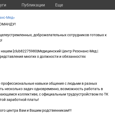
уги
Публикации
Eще
анс-Мед»
КОМАНДУ!
целеустремленных, доброжелательных сотрудников готовых к
ю!
 нашем [club82275980|Медицинский Центр Резонанс-Мед |
представления многих о должности и обязанностях
те профессиональные навыки общения с людьми в разных
ть несколько задач одновременно, возможность работать в
вающемся коллективе, с официальным трудоустройством по ТК
той заработной платы!
кого центра Вам и Вашим родственникам!!!