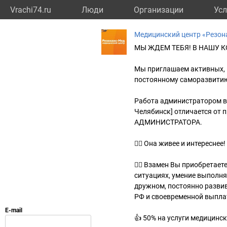
Vrachi74.ru
Люди
Организации
Усл
Медицинский центр «Резон
МЫ ЖДЕМ ТЕБЯ! В НАШУ 
Мы приглашаем активных, 
постоянному саморазвити
Работа администратором в
Челябинск] отличается от 
АДМИНИСТРАТОРА.
👍🏻 Она живее и интереснее!
👍🏻 Взамен Вы приобретае
ситуациях, умение выполня
дружном, постоянно разви
РФ и своевременной выпла
👍 50% на услуги медицинс