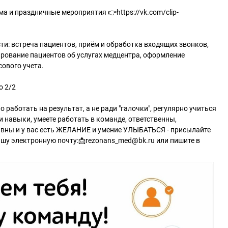
а и праздничные мероприятия 👉https://vk.com/clip-
и: встреча пациентов, приём и обработка входящих звонков,
ирование пациентов об услугах медцентра, оформление
сового учета.
о 2/2
 работать на результат, а не ради "галочки", регулярно учиться
и навыки, умеете работать в команде, ответственны,
вны и у вас есть ЖЕЛАНИЕ и умение УЛЫБАТЬСЯ - присылайте
нашу электронную почту:📩rezonans_med@bk.ru или пишите в