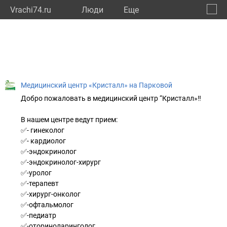
Vrachi74.ru
Люди
Eще
🔔
Челяб
🔍
Медицинский центр «Кристалл» на Парковой
Добро пожаловать в медицинский центр “Кристалл»‼
В нашем центре ведут прием:
✅- гинеколог
✅- кардиолог
✅-эндокринолог
✅-эндокринолог-хирург
✅-уролог
✅-терапевт
✅-хирург-онколог
✅-офтальмолог
✅-педиатр
✅-оториноларинголог