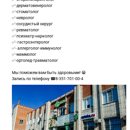
✅-дерматовенеролог
✅-стоматолог
✅-невролог
✅-сосудистый хирург
✅-ревматолог
✅-психиатр-нарколог
✅- гастроэнтеролог
✅- аллерголог-иммунолог
✅-маммолог
✅-ортопед-травматолог
Мы поможем вам быть здоровыми! 😁
Запись по телефону ☎8-351-701-00-4