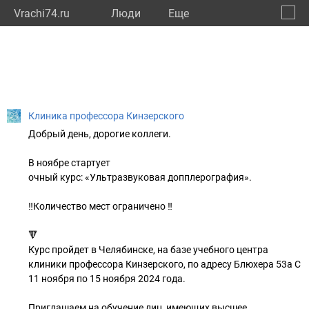
Vrachi74.ru
Люди
Eще
🔔
Челяб
🔍
Клиника профессора Кинзерского
Добрый день, дорогие коллеги.
В ноябре стартует
очный курс: «Ультразвуковая допплерография».
‼Количество мест ограничено ‼
🔻
Курс пройдет в Челябинске, на базе учебного центра
клиники профессора Кинзерского, по адресу Блюхера 53а С
11 ноября по 15 ноября 2024 года.
Приглашаем на обучение лиц, имеющих высшее