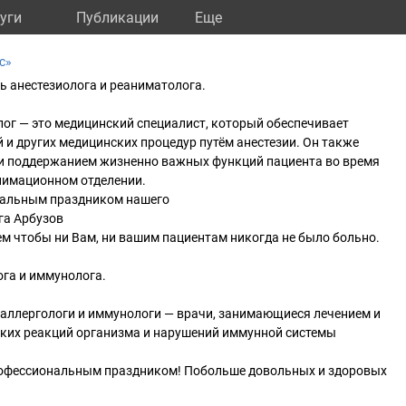
уги
Публикации
Eще
с»
ь анестезиолога и реаниматолога.
ог — это медицинский специалист, который обеспечивает
 и других медицинских процедур путём анестезии. Он также
и поддержанием жизненно важных функций пациента во время
анимационном отделении.
нальным праздником нашего
га Арбузов
м чтобы ни Вам, ни вашим пациентам никогда не было больно.
ога и иммунолога.
 аллергологи и иммунологи — врачи, занимающиеся лечением и
ких реакций организма и нарушений иммунной системы
офессиональным праздником! Побольше довольных и здоровых