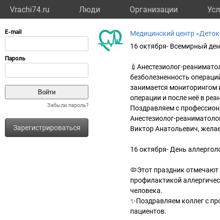
Vrachi74.ru
Люди
Организации
Усл
Медицинский центр «Деток
16 октября- Всемирный ден
💉Анестезиолог-реаниматол
безболезненность операций
занимается мониторингом 
операции и после неё в ре
Забыли пароль?
Поздравляем с профессио
Анестезиолог-реаниматоло
Зарегистрироваться
Виктор Анатольевич, желае
16 октября- День аллергол
🦠Этот праздник отмечают
профилактикой аллергичес
человека.
✨Поздравляем коллег с пр
пациентов.