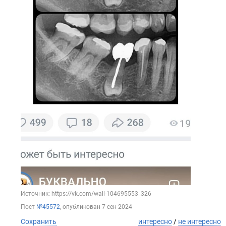
Источник: https://vk.com/wall-104695553_326
Пост
№45572
, опубликован
7 сен 2024
Сохранить
интересно
/
не интересно