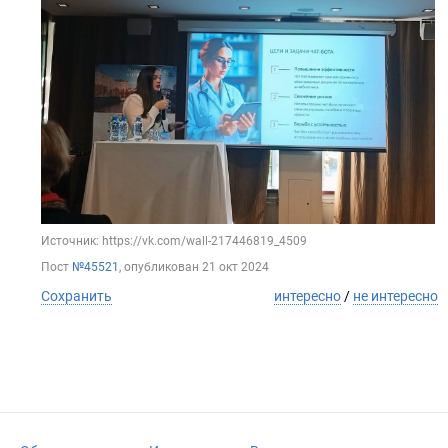
Источник: https://vk.com/wall-217446819_4509
Пост
№45521
, опубликован
21 окт 2024
Сохранить
интересно
/
не интересно