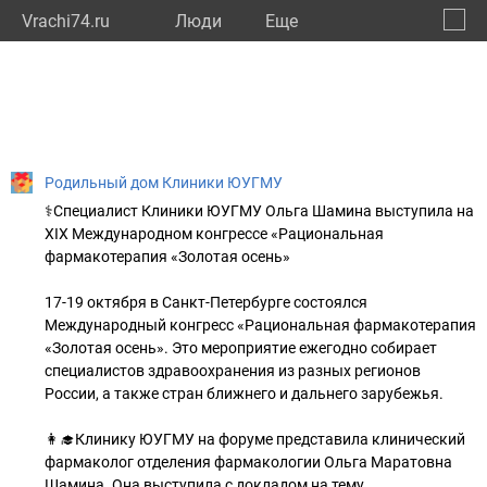
Vrachi74.ru
Люди
Eще
🔔
Челяб
🔍
Родильный дом Клиники ЮУГМУ
⚕Специалист Клиники ЮУГМУ Ольга Шамина выступила на
XIX Международном конгрессе «Рациональная
фармакотерапия «Золотая осень»
17-19 октября в Санкт-Петербурге состоялся
Международный конгресс «Рациональная фармакотерапия
«Золотая осень». Это мероприятие ежегодно собирает
специалистов здравоохранения из разных регионов
России, а также стран ближнего и дальнего зарубежья.
👩‍🎓Клинику ЮУГМУ на форуме представила клинический
фармаколог отделения фармакологии Ольга Маратовна
Шамина. Она выступила с докладом на тему