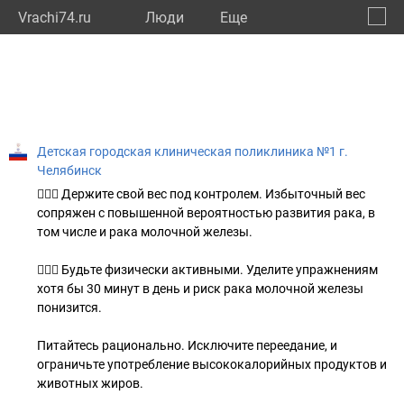
Vrachi74.ru
Люди
Eще
🔔
Челяб
🔍
Детская городская клиническая поликлиника №1 г.
Челябинск
🏌🏻‍♂️ Держите свой вес под контролем. Избыточный вес
сопряжен с повышенной вероятностью развития рака, в
том числе и рака молочной железы.
🚴🏻‍♀️ Будьте физически активными. Уделите упражнениям
хотя бы 30 минут в день и риск рака молочной железы
понизится.
Питайтесь рационально. Исключите переедание, и
ограничьте употребление высококалорийных продуктов и
животных жиров.