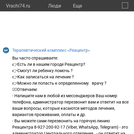
Vrachi74.ru
Люди
Eще
🔔
Челяб
🔍
Терапевтический комплекс «Реацентр»
Вы часто спрашиваете:⠀
👉Есть ли в нашем городе Реацентр?
👉Смогут ли ребенку помочь ?
👉Как записаться на лечение ?
👉Можно ли попасть к определенному⠀врачу ?⠀
💁‍♀Отвечаем:
- Напишите нам в любой из мессенджеров Ваш номер
телефона, администратор перезвонит вам и ответит на все
ваши вопросы, которые касаются методов лечения,
вариантов проживания, оплаты и др.
- Вы можете сами перезвонить на горячую линию
Реацентра 8-927-200-92-17 (Viber, WhatsApp, Telegram) - это
администратор Центрального отделения⠀- он ответит на