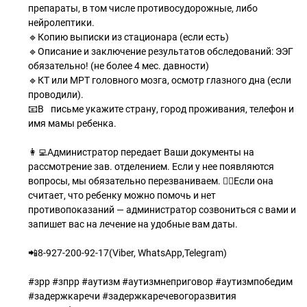
препараты, в том числе противосудорожные, либо
нейролептики.
🔹Копию выписки из стационара (если есть)
🔹Описание и заключение результатов обследований: ЭЭГ
обязательно! (не более 4 мес. давности)
🔹КТ или МРТ головного мозга, осмотр глазного дна (если
проводили).⠀
📧В⠀письме укажите страну, город проживания, телефон и
имя мамы ребенка.
⠀
👩‍💻Администратор передает Ваши документы на
рассмотрение зав. отделением. Если у нее появляются
вопросы, мы обязательно перезваниваем. 💁‍♀Если она
считает, что ребенку можно помочь и нет
противопоказаний — администратор созвониться с вами и
запишет вас на лечение на удобные вам даты.
📲8-927-200-92-17(Viber, WhatsApp,Telegram)
⠀
#зрр #зпрр #аутизм #аутизмнеприговор #аутизмпобедим
#задержкаречи #задержкаречевогоразвития