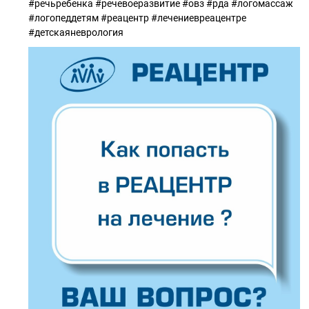
#речьребенка #речевоеразвитие #овз #рда #логомассаж
#логопеддетям #реацентр #лечениевреацентре
#детскаяневрология