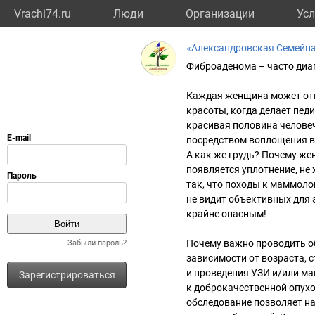
Vrachi74.ru
Люди
Организации
Усл
«Александровская Семейн
Фиброаденома – часто диа
Каждая женщина может отве
красоты, когда делает пед
красивая половина человеч
посредством воплощения в 
А как же гpyдь? Почему жен
появляется уплотнение, не
так, что походы к маммол
не видит объективных для 
крайне опасным!
Почему важно проводить о
Забыли пароль?
зависимости от возраста, 
и проведения УЗИ и/или м
Зарегистрироваться
к доброкачественной опухо
обследование позволяет на