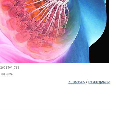
112608561_513
июл 2024
интересно
/
не интересно