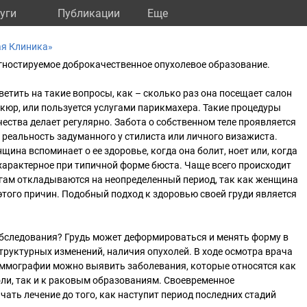
уги
Публикации
Eще
ая Клиника»
гностируемое доброкачественное опухолевое образование.
тить на такие вопросы, как – сколько раз она посещает салон
икюр, или пользуется услугами парикмахера. Такие процедуры
ества делает регулярно. Забота о собственном теле проявляется
реальность задуманного у стилиста или личного визажиста.
щина вспоминает о ее здоровье, когда она болит, ноет или, когда
 характерное при типичной форме бюcта. Чаще всего происходит
огам откладываются на неопределенный период, так как женщина
этого причин. Подобный подход к здоровью своей груди является
бследования? Грудь может деформироваться и менять форму в
структурных изменений, наличия опухолей. В ходе осмотра врача
аммографии можно выявить заболевания, которые относятся как
ли, так и к раковым образованиям. Своевременное
чать лечение до того, как наступит период последних стадий