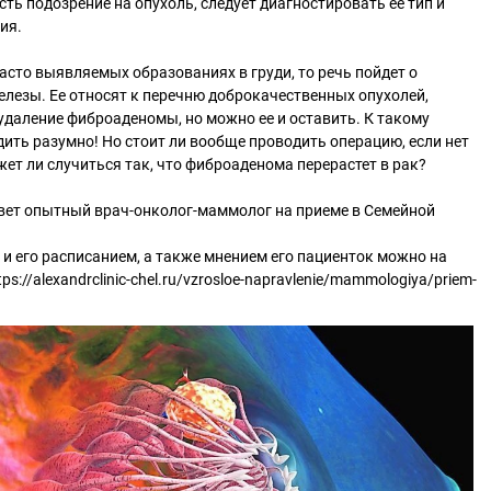
сть подозрение на опухоль, следует диагностировать ее тип и
ия.
часто выявляемых образованиях в гpyди, то речь пойдет о
лезы. Ее относят к перечню доброкачественных опухолей,
даление фиброаденомы, но можно ее и оставить. К такому
ить разумно! Но стоит ли вообще проводить операцию, если нет
жет ли случиться так, что фиброаденома перерастет в рак?
твет опытный врач-онколог-маммолог на приеме в Семейной
и его расписанием, а также мнением его пациенток можно на
ps://alexandrclinic-chel.ru/vzrosloe-napravlenie/mammologiya/priem-