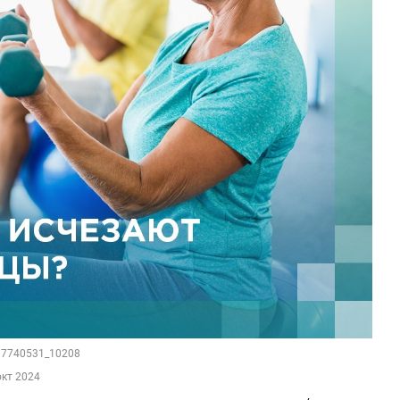
107740531_10208
окт 2024