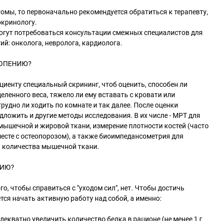
омы, то первоначально рекомендуется обратиться к терапевту,
окринологу.
огут потребоваться консультации смежных специалистов для
ий: онколога, невролога, кардиолога.
КОПЕНИЮ?
иенту специальный скрининг, чтоб оценить, способен ли
еленного веса, тяжело ли ему вставать с кровати или
рудно ли ходить по комнате и так далее. После оценки
дложить и другие методы исследования. В их числе - МРТ для
ышечной и жировой ткани, измерение плотности костей (часто
есте с остеопорозом), а также биоимпедансометрия для
и количества мышечной ткани.
НИЮ?
о, чтобы справиться с "уходом сил", нет. Чтобы достичь
тся начать активную работу над собой, а именно:
декватно увеличить количество белка в рационе (не менее 1 г