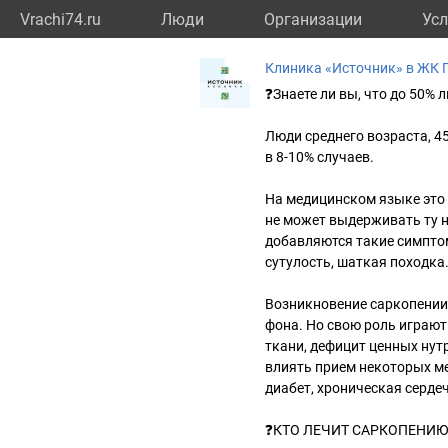
Vrachi74.ru
Люди
Организации
Усл
Клиника «Источник» в ЖК 
❓Знаете ли вы, что до 50%
Люди среднего возраста, 45
в 8-10% случаев.
На медицинском языке это 
не может выдерживать ту н
добавляются такие симпто
сутулость, шаткая походк
Возникновение саркопении
фона. Но свою роль играют
ткани, дефицит ценных нут
влиять прием некоторых м
диабет, хроническая сердеч
❓КТО ЛЕЧИТ САРКОПЕНИЮ