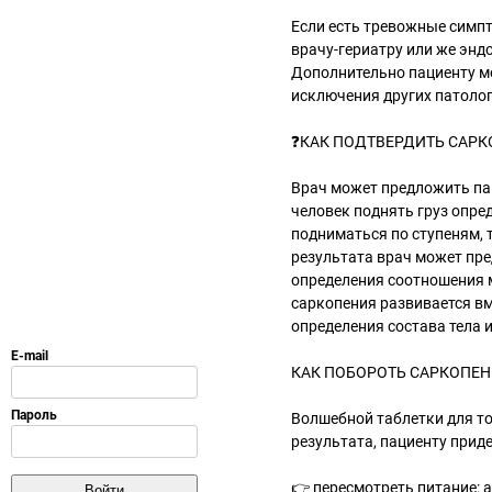
Если есть тревожные симпт
врачу-гериатру или же энд
Дополнительно пациенту м
исключения других патолог
❓КАК ПОДТВЕРДИТЬ САР
Врач может предложить пац
человек поднять груз опред
подниматься по ступеням, т
результата врач может пре
определения соотношения м
саркопения развивается вм
определения состава тела 
КАК ПОБОРОТЬ САРКОПЕ
Волшебной таблетки для тог
результата, пациенту приде
👉 пересмотреть питание: а