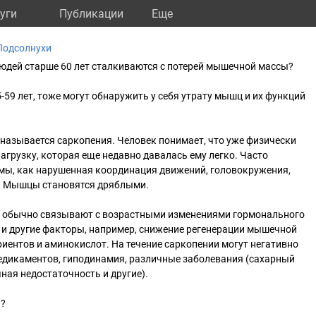
уги
Публикации
Eще
Подсолнухи
 людей старше 60 лет сталкиваются с потерей мышечной массы?
-59 лет, тоже могут обнаружить у себя утрату мышц и их функций
называется саркопения. Человек понимает, что уже физически
агрузку, которая еще недавно давалась ему легко. Часто
мы, как нарушенная координация движений, головокружения,
а. Мышцы становятся дряблыми.
 обычно связывают с возрастными изменениями гормонального
 и другие факторы, например, снижение регенерации мышечной
риентов и аминокислот. На течение саркопении могут негативно
едикаментов, гиподинамия, различные заболевания (сахарный
ная недостаточность и другие).
?