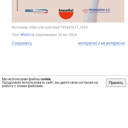
Источник: https://vk.com/wall-195247617_1695
Пост
№45314
, опубликован
18 окт 2024
Сохранить
интересно
/
не интересно
Мы используем файлы
cookie
.
Принять
Продолжая использовать сайт, вы даете свое согласие на
работу с этими файлами.
Обратная связь
Инвесторам
Вконтакте
vrachi74.ru, 2019-2026 гг.
Имеются противопоказания, требуется консультация
специалиста. Информация, представленная на сайте, не
может быть использована для постановки диагноза,
назначения лечения и не заменяет прием врача.
Возрастное ограничение: 18+