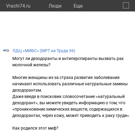
Vrachi74.ru
Люди
Eще
🔔
Челяб
🔍
ЛДЦ «МИБС» (МРТ на Труда 36)
Могут ли дезодоранты и антиперспиранты вызвать рак
молочной железы?
Многие женщины из-за страха развития заболевания
начинают использовать различные натуральные замены
дезодорантам.
Даже введя в поисковик словосочетание «натуральный
дезодорант», вы можете увидеть информацию о том, что
«проникновение химических веществ, содержащихся в
дезодорантах, через кожу, может приводить к раку груди».
Как родился этот миф?