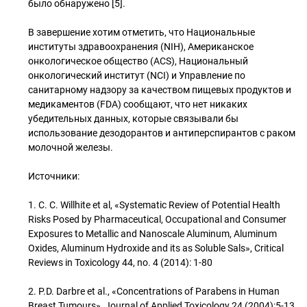
было обнаружено [5].
В завершение хотим отметить, что Национальные
институты здравоохранения (NIH), Американское
онкологическое общество (ACS), Национальный
онкологический институт (NCI) и Управление по
санитарному надзору за качеством пищевых продуктов и
медикаментов (FDA) сообщают, что нет никаких
убедительных данных, которые связывали бы
использование дезодорантов и антиперспирантов с раком
молочной железы.
Источники:
1. C. C. Willhite et al, «Systematic Review of Potential Health
Risks Posed by Pharmaceutical, Occupational and Consumer
Exposures to Metallic and Nanoscale Aluminum, Aluminum
Oxides, Aluminum Hydroxide and its as Soluble Sals», Critical
Reviews in Toxicology 44, no. 4 (2014): 1-80
2. P.D. Darbre et al., «Concentrations of Parabens in Human
Breast Tumours», Journal of Applied Toxicology 24 (2004):5-13.