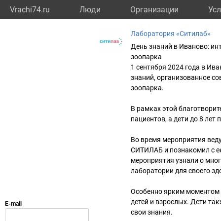
Vrachi74.ru
Люди
Организации
Усл
Лаборатория «Ситилаб»
День знаний в Иваново: ин
зоопарка
1 сентября 2024 года в И
знаний, организованное с
зоопарка.
В рамках этой благотвори
пациентов, а дети до 8 лет
Во время мероприятия веду
СИТИЛАБ и познакомил с е
мероприятия узнали о мно
лаборатории для своего зд
Особенно ярким моментом с
детей и взрослых. Дети та
свои знания.