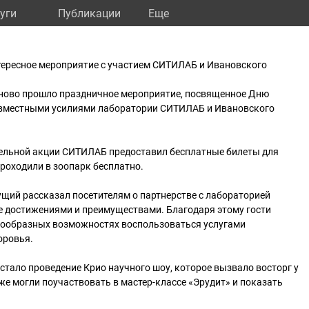
уги
Публикации
Eще
тересное мероприятие с участием СИТИЛАБ и Ивановского
ваново прошло праздничное мероприятие, посвященное Дню
овместными усилиями лаборатории СИТИЛАБ и Ивановского
тельной акции СИТИЛАБ предоставил бесплатные билеты для
 проходили в зоопарк бесплатно.
щий рассказал посетителям о партнерстве с лабораторией
е достижениями и преимуществами. Благодаря этому гости
гообразных возможностях воспользоваться услугами
оровья.
тало проведение Крио научного шоу, которое вызвало восторг у
кже могли поучаствовать в мастер-классе «Эрудит» и показать