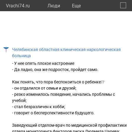
Vrachi74.ru
Люди
Eще
🔔
Челяб
🔍
Челябинская областная клиническая наркологическая
больница
- У нее опять плохое настроение
- Да ладно, она же подросток, пройдет само.
Как понять, что пора беспокоиться о ребенке❕❔
- он отдалился от семьи и друзей;
- резко изменилось поведение, начались проблемы с
учебой;
- стал безразличен к хобби;
- говорит о бесперспективности будущего.
Заведующий отделом-врач по медицинской профилактики
отдела мониторинга факторов риска Людмила Царева: