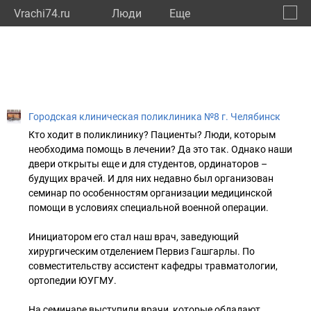
Vrachi74.ru
Люди
Eще
🔔
Челяб
🔍
Городская клиническая поликлиника №8 г. Челябинск
Кто ходит в поликлинику? Пациенты? Люди, которым
необходима помощь в лечении? Да это так. Однако наши
двери открыты еще и для студентов, ординаторов –
будущих врачей. И для них недавно был организован
семинар по особенностям организации медицинской
помощи в условиях специальной военной операции.
Инициатором его стал наш врач, заведующий
хирургическим отделением Первиз Гашгарлы. По
совместительству ассистент кафедры травматологии,
ортопедии ЮУГМУ.
На семинаре выступили врачи, которые обладают