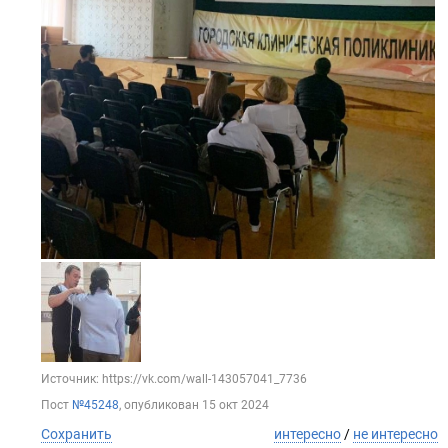
Источник: https://vk.com/wall-143057041_7736
Пост
№45248
, опубликован
15 окт 2024
Сохранить
интересно
/
не интересно