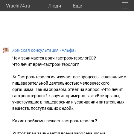
Vrachi74.ru
Люди
Eще
🔔
Челяб
🔍
Женская консультация «Альфа»
Чем занимается врач гастроэнтеролог👩‍⚕❓
Что лечит врач-гастроэнтеролог❓
💢 Гастроэнтерология изучает все процессы, связанные с
пищеварительной деятельностью человеческого
организма. Таким образом, ответ на вопрос: «Что лечит
гастроэнтеролог? » звучит примерно так: «Все органы,
участвующие в пищеварении и усваивании питательных
веществ, поступающих с едой».
Какие проблемы решает гастроэнтеролог❓
💢Этот врач занимается всеми заболеваниями