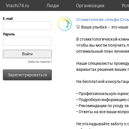
Vrachi74.ru
Люди
Организации
Усл
Стоматология «Альфа-Сто
🦷 Ваша улыбка – это наше 
В стоматологической клин
чтобы вы могли получить 
оптимальный план лечения
Забыли пароль?
Наши специалисты проведу
вариантах решения ваших 
Зарегистрироваться
На бесплатной консультаци
• Профессиональную оценку
• Подробную информацию о
• Рекомендации по уходу за
• Ответы на все ваши вопр
Не откладывайте заботу о 