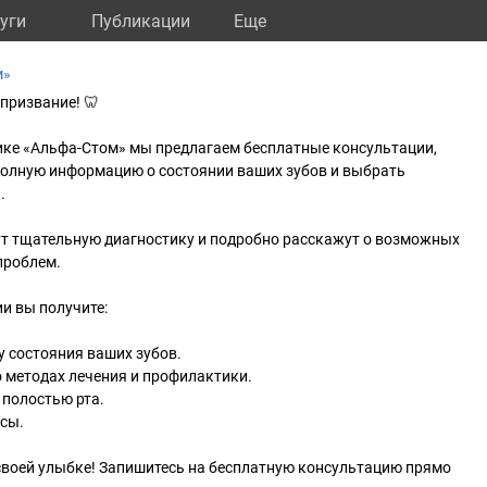
уги
Публикации
Eще
м»
призвание! 🦷
ике «Альфа-Стом» мы предлагаем бесплатные консультации,
полную информацию о состоянии ваших зубов и выбрать
.
т тщательную диагностику и подробно расскажут о возможных
проблем.
и вы получите:
 состояния ваших зубов.
 методах лечения и профилактики.
 полостью рта.
осы.
своей улыбке! Запишитесь на бесплатную консультацию прямо