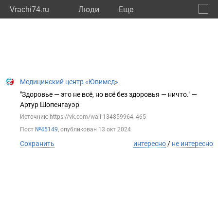
Vrachi74.ru
Люди
Eще
🔔
Челяб
🔍
Медицинский центр «Ювимед»
"Здоровье — это не всё, но всё без здоровья — ничто." —
Артур Шопенгауэр
Источник: https://vk.com/wall-134859964_465
Пост
№45149
, опубликован
13 окт 2024
Сохранить
интересно
/
не интересно