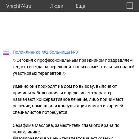
Vrachi74.ru
Люди
Eще
🔔
Челяб
🔍
Поликлиника №2 больницы №8
✨Сегодня с профессиональным праздником поздравляем
тех, кто всегда на передовой- наших замечательных врачей-
участковых терапевтов!✨
Именно они приходят на дом по вызову, выясняют
причины заболевания, и определив его характер,
назначают консервативное лечение, либо принимают
решение, помощь или консультация какого из врачей-
специалистов потребуется.
Серафима Маслова, заместитель главного врача по
поликлинике:
💬Поздравляю врачей - терапевтов участковых с