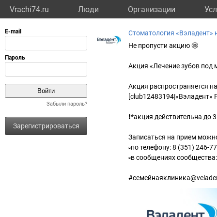
Vrachi74.ru
Люди
Организации
Усл
Стоматология «Вэладент» 
Не пропусти акцию 🤩
Акция «Лечение зубов под 
Акция распространяется на
[club12483194|«Вэладент» Fa
Забыли пароль?
❗*акция действительна до 
Зарегистрироваться
Записаться на прием можн
▫по телефону: 8 (351) 246-7
▫в сообщениях сообщества:
#семейнаяклиника@velade