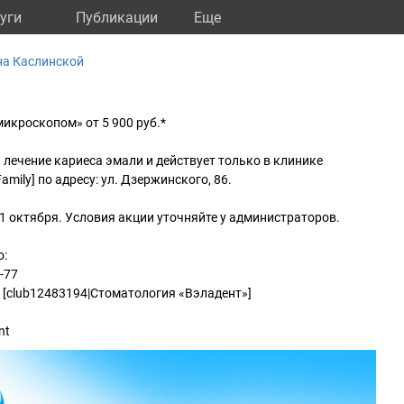
уги
Публикации
Eще
на Каслинской
микроскопом» от 5 900 руб.*
 лечение кариеса эмали и действует только в клинике
mily] по адресу: ул. Дзержинского, 86.
31 октября. Условия акции уточняйте у администраторов.
о:
7-77
 [club12483194|Стоматология «Вэладент»]
nt