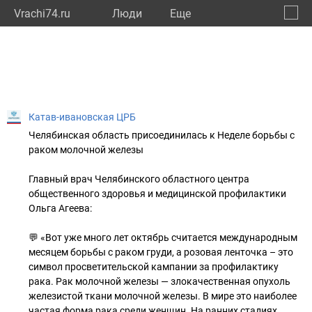
Vrachi74.ru
Люди
Eще
🔔
Челяб
🔍
Катав-ивановская ЦРБ
Челябинская область присоединилась к Неделе борьбы с
раком молочной железы
Главный врач Челябинского областного центра
общественного здоровья и медицинской профилактики
Ольга Агеева:
💬 «Вот уже много лет октябрь считается международным
месяцем борьбы с раком груди, а розовая ленточка – это
символ просветительской кампании за профилактику
рака. Рак молочной железы — злокачественная опухоль
железистой ткани молочной железы. В мире это наиболее
частая форма рака среди женщин. На ранних стадиях