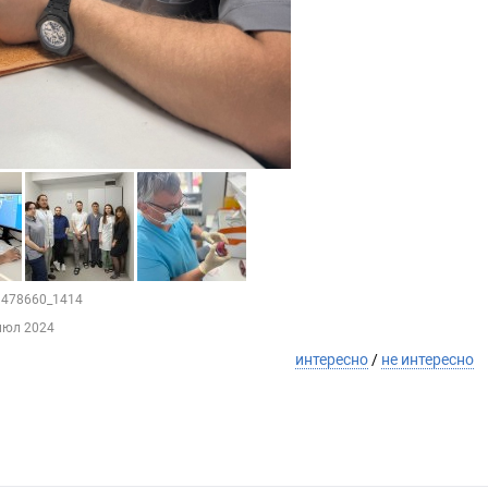
81478660_1414
июл 2024
интересно
/
не интересно