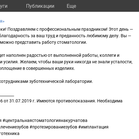
уги
Публикации
Eще
я»
ики! Поздравляем с профессиональным праздником! Этот день —
лагодарность за ваш труд и преданность любимому делу. Вы —
зможно представить работу стоматологии.
ет наполнен радостью от выполненной работы, коллеги и
и усилия. Желаем, чтобы ваши руки никогда не знали усталости,
воплощение в совершенных изделиях.
сотрудниками зуботехнической лаборатории.
________
 от 31.07.2019 г. Имеются противопоказания. Необходима
.
я #центральнаястоматологиянакурчатова
лечениезубов #протезированиезубов #имплантация
готехника