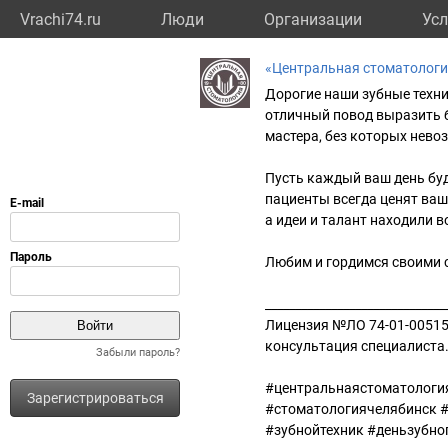
Vrachi74.ru
Люди
Организации
Усл
«Центральная стоматологи
Дорогие наши зубные техн
отличный повод выразить б
мастера, без которых нево
Пусть каждый ваш день буд
пациенты всегда ценят ваш
а идеи и талант находили 
Любим и гордимся своими 
______________________________
Лицензия №ЛО 74-01-005156
консультация специалиста
Забыли пароль?
#центральнаястоматологи
Зарегистрироваться
#стоматологиячелябинск #
#зубнойтехник #деньзубно