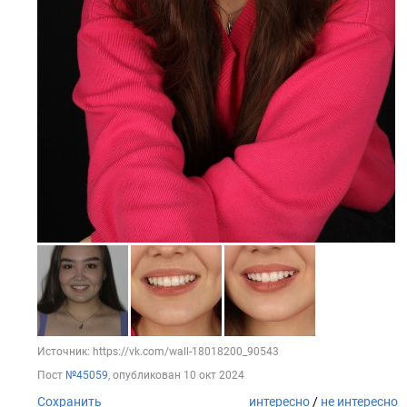
Источник: https://vk.com/wall-18018200_90543
Пост
№45059
, опубликован
10 окт 2024
Сохранить
интересно
/
не интересно