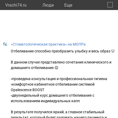
Vrachi74.ru
Люди
Eще
🔔
Челяб
🔍
«Стоматологическая практика» на МОПРа
Отбеливание способно преобразить улыбку и весь образ 🦷
В данном случае представлено сочетание клинического и
домашнего отбеливания 😌
▫️проведена консультация и профессиональная гигиена
▫️комфортное кабинетное отбеливание системой
Opalescence BOOST
▫️двухнедельный курс домашнего отбеливания с
использованием индивидуальных капп
В результате получился яркий, а главное стабильный
результат, который будет радовать нашего пациента и