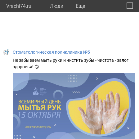
Vrachi74.ru
Люди
Eще
🔔
Челяб
🔍
Стоматологическая поликлиника №5
Не забываем мыть руки и чистить зубы - чистота - залог
здоровья! 🙃