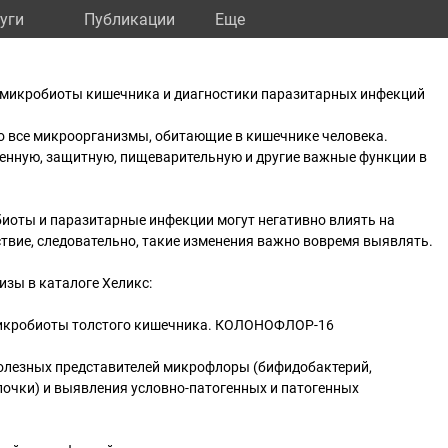
уги
Публикации
Eще
и микробиоты кишечника и диагностики паразитарных инфекций
о все микроорганизмы, обитающие в кишечнике человека.
енную, защитную, пищеварительную и другие важные функции в
иоты и паразитарные инфекции могут негативно влиять на
твие, следовательно, такие изменения важно вовремя выявлять.
изы в каталоге Хеликс:
микробиоты толстого кишечника. КОЛОНОФЛОР-16
олезных представителей микрофлоры (бифидобактерий,
лочки) и выявления условно-патогенных и патогенных