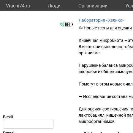
Vrachi74.ru
Люди
Организации
Усл
Лаборатория «Хеликс»
🦠 Новые тесты для оценк
Кишечная микробиота – эт
Вместе они выполняют обм
организме.
Нарушение баланса микроб
здоровье и общее самочувс
Помогут в этом новые анал
➡ Исследование состава 
Для оценки соотношения п
лактобацилл, кишечной па
микроорганизмов.