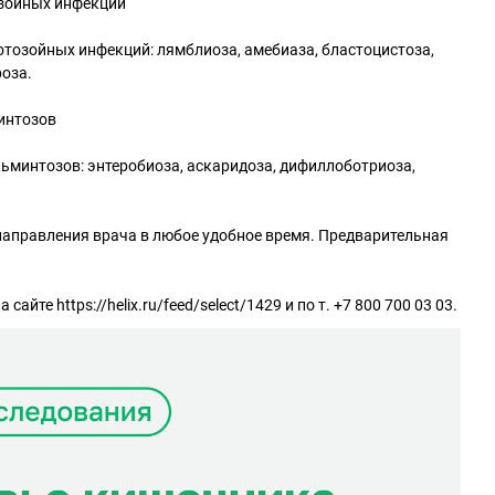
зойных инфекций
тозойных инфекций: лямблиоза, амебиаза, бластоцистоза,
оза.
интозов
ьминтозов: энтеробиоза, аскаридоза, дифиллоботриоза,
направления врача в любое удобное время. Предварительная
сайте https://helix.ru/feed/select/1429 и по т. +7 800 700 03 03.