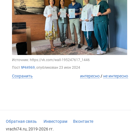
Источник: https://vk.com/wall-195247617_1446
Пост
№44969
, опубликован
23 июн 2024
Сохранить
интересно
/
не интересно
Обратная связь
Инвесторам
Вконтакте
vrachi74.ru, 2019-2026 гг.