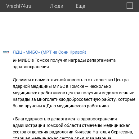
Vrachi74.ru
Люди
Eще
🔔
Челяб
🔍
ЛДЦ «МИБС» (МРТ на Сони Кривой)
💫 МИБС в Томске получил награды департамента
здравоохранения
Делимся с вами отличной новостью от коллег из Центра
ядерной медицины МИБС в Томске — несколько
медицинских работников центра получили ведомственные
награды за многолетнюю добросовестную работу, которые
были вручены к Дню медицинского работника.
▫️ Благодарностью департамента здравоохранения
администрации Томской области отмечены медицинская
сестра отделения радиологии Князева Наталья Сергеевна,
старшая медицинская сестра Арьянова Марина