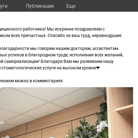
уги
Публикации
Eще
дицинского работника! Мы искренне поздравляем с
ком всех причастных. Спасибо за ваш труд, неравнодушие.
благодарности мы говорим нашим докторам, ассистентам.
вых успехов в благородном труде, исполнения всех желаний,
ой самореализации! Благодаря Вам мы развиваем нашу
 стоматологические услуги на высоком уровне❤
лениям можно в комментариях