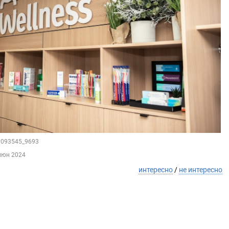
89093545_9693
июн 2024
интересно
/
не интересно