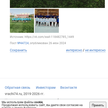
Источник: https://vk.com/wall-118482785_1449
Пост
№44724
, опубликован
26 июн 2024
Сохранить
интересно
/
не интересно
Обратная связь
Инвесторам
Вконтакте
vrachi74.ru, 2019-2026 гг.
Имеются противопоказания, требуется консультация
Мы используем файлы
cookie
.
специалиста. Информация, представленная на сайте, не
Принять
Продолжая использовать сайт, вы даете свое согласие на
может быть использована для постановки диагноза,