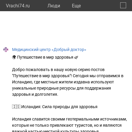
Vrachi74.ru
Люди
Eще
🔔
Челяб
🔍
Медицинский центр «Добрый доктор»
🌍 Путешествие в мир здоровья 🌿
Добро пожаловать в нашу новую серию постов
"Путешествие в мир здоровья"! Сегодня мы отправимся в
Исландию, где местные жители издавна используют
уникальные природные ресурсы для поддержания
здоровья и долголетия.
🇮🇸 Исландия: Сила природы для здоровья
Исландия славится своими геотермальными источниками,
которые не только привлекают туристов, но и являются
важной частью местной культуры здоровья.